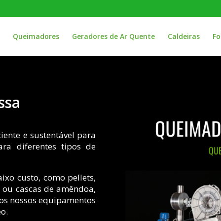
Queimadores
Geradores de Ar Quente
Caldeiras
Fo
ssa
ente e sustentável para
ara diferentes tipos de
aixo custo, como pellets,
a ou cascas de amêndoa,
 os nossos equipamentos
eo.