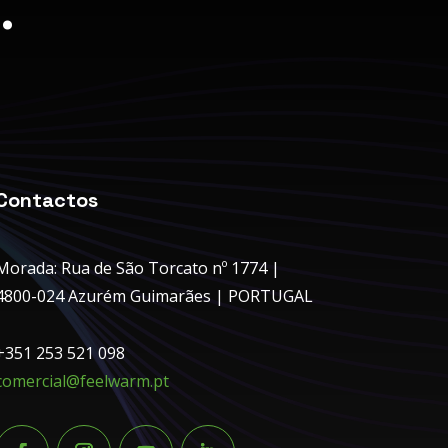
.
Contactos
Morada: Rua de São Torcato nº 1774 |
4800-024 Azurém Guimarães | PORTUGAL
+351 253 521 098
comercial@feelwarm.pt