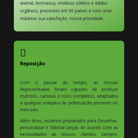
animal, biomassa, resíduos sólidos e adubo
orgânico, presentes em 95 países e com uma
máxima: sua satisfação, nossa prioridade.

Reposição
Com o passar do tempo, as nossas
Representadas foram capazes de produzir
matrizes, camisas e rolos completos, adaptados
a qualquer máquina de pelletização presente no
mercado.
Além disso, estamos preparados para Desenhar,
personalizar e fabricar peças de acordo com as
necessidades de nossos clientes. Sempre,